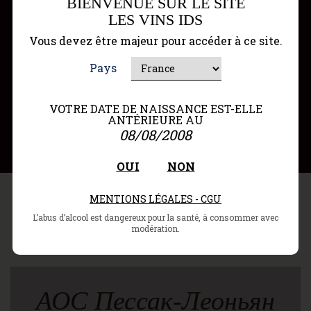
BIENVENUE SUR LE SITE
LES VINS IDS
Блок проверки
Vous devez être majeur pour accéder à ce site.
Проверка на случай 12 бутылок
Pays
VOTRE DATE DE NAISSANCE EST-ELLE
ANTÉRIEURE AU
08/08/2008
Ajouter au panier
OUI
NON
MENTIONS LÉGALES - CGU
название
L’abus d’alcool est dangereux pour la santé, à consommer avec
modération.
АОС Пессак-Леоньян