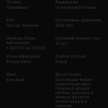
привела к созданию красного и белого второго
Почвы
Выдержка
вина под названием Esprit de Chevalier. Это
Гравийные
14 месяцев в бочках
включает в себя чаны, которые не имеют
достаточно структуры и направленности вина, а
AOC
Потенциал хранения
также вина, сделанные из молодых лоз.
Пессак-Леоньян
2024-2031
Чаны с красным Esprit de Chevalier, тем не менее,
Период сбора
Средний возраст лоз
должны быть сложными, хорошо
винограда
35 лет
сбалансированными, хорошо
с 28/09/21 по 12/10/21
структурированными и, прежде всего, достаточно
Классификация
Région Viticole
элегантными, чтобы соответствовать имиджу
Второе вино
Бордо
Chevalier.
Esprit de Chevalier - это очаровательное красное
Цвет
Дегустация
вино, обладающее многими из тех же качеств, что
Красный
Блестящий темно-
и Grand Vin, и дополнительным преимуществом,
гранатовый цвет,
сложный аромат
которым можно наслаждаться раньше.
спелых красных и
черных фруктов,
интенсивный и
пряный.