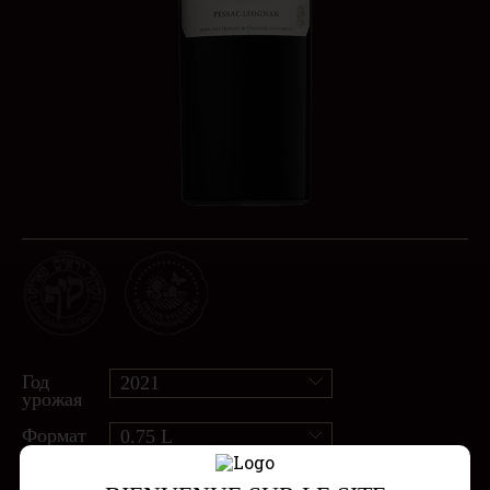
Год
2021
урожая
Формат
0.75 L