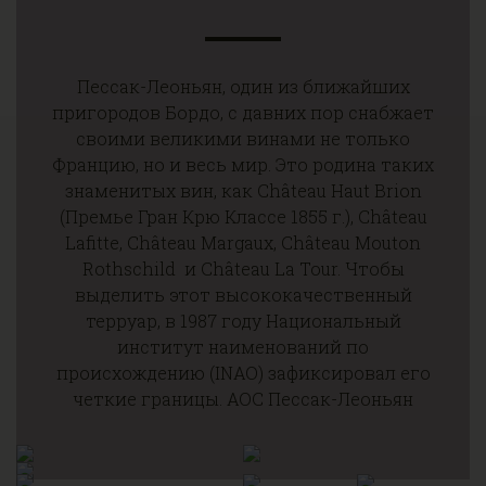
Пессак-Леоньян, один из ближайших
пригородов Бордо, с давних пор снабжает
своими великими винами не только
Францию, но и весь мир. Это родина таких
знаменитых вин, как Château Haut Brion
(Премье Гран Крю Классе 1855 г.), Château
Lafitte, Château Маrgaux, Château Mouton
Rothschild и Château La Tour. Чтобы
выделить этот высококачественный
терруар, в 1987 году Национальный
институт наименований по
происхождению (INAO) зафиксировал его
четкие границы. АОС Пессак-Леоньян
включает 10 коммун на периферии Бордо;
почвы здесь преимущественно
гравийные, преобладающие сорта