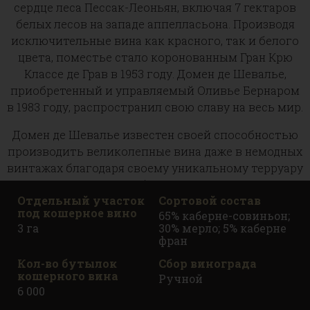
сердце леса Пессак-Леоньян, включая 7 гектаров
белых лесов на западе аппелласьона. Производя
исключительные вина как красного, так и белого
цвета, поместье стало коронованным Гран Крю
Классе де Грав в 1953 году. Домен де Шевалье,
приобретенный и управляемый Оливье Бернаром
в 1983 году, распространил свою славу на весь мир.
Домен де Шевалье известен своей способностью
производить великолепные вина даже в немодных
винтажах благодаря своему уникальному терруару
и драконовскому отбору на винограднике и в
Отдельный участок
Сортовой состав
погребе. Фактически, эта философия время от
под кошерное вино
65% каберне-совиньон;
времени требует, чтобы работники
3 га
30% мерло; 5% каберне
виноградников выполняли пять волн сбора, чтобы
фран
собрать только самый зрелый возможный
Кол-во бутылок
Сбор винограда
виноград.
кошерного вина
Ручной
6 000
Кроме того, с 1986 года посадка молодых лоз