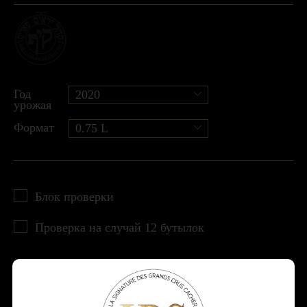
Год
2020
урожая
Формат
0.75 L
Блок проверки
Проверка на случай 12 бутылок
Ajouter au panier