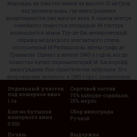
Жиронды, на участке земли на высоте 15 метров
над уровнем воды, где виноградники
возделываются уже многие века. В самом центре
семейного поместья площадью 94 гектара
возвышается замок Тур-де-Би, великолепный
образец медокского элегантного стиля,
построенный М.Рюбишоном, зятем графа де
Граммона. Однако в начале 1960-х годов, когда
поместье купил парламентарий М. Каскорефф,
виноградник был практически заброшен. Его
возрождение началось в 1965 году с появлением
трех новых владельцев, возвратившихся на
Отдельный участок
Сортовой состав
родину из Туниса. Один из них, Марк Пажес,
под кошерное вино
75% каберне-совиньон;
инженер-агроном по образованию, имел твердое
1 га
25% мерло
намерение вернуть этому крю его былую славу. В
Кол-во бутылок
Сбор винограда
следующем году он встретился с профессором
кошерного вина
Ручной
Эмилем Пейно, который скоро стал первым
6 000
энологом-консультантом шато Тур де Би. Их
Почвы
Выдержка
усилия и целеустремленность в производстве