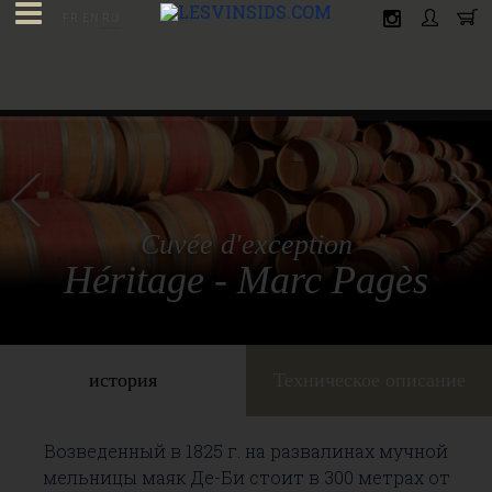
FR
EN
RU
Cuvée d'exception
Héritage - Marc Pagès
история
Техническое описание
Возведенный в 1825 г. на развалинах мучной
мельницы маяк Де-Би стоит в 300 метрах от