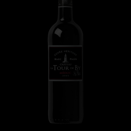
ограниченном количестве и выдерживается в
течение 18 месяцев. Его мощность, элегантность и
высокая утонченность сочетаются с
великолепным потенциалом к хранению.
Букет кюве 2020 отмечен соблазнительными
нотами черной смородины, специй и лакричных
нот. Сливочный и фруктовый характер во вкусе.
Округлые, плотные, мелкозернистые танины
гармонируют с живостью и свежестью кислотной
структуры. Фруктовое и хрустящее послевкусие.
Медок большого изящества.