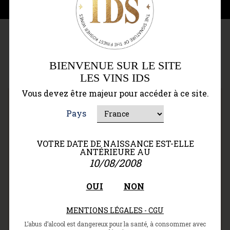
название
BIENVENUE SUR LE SITE
LES VINS IDS
Vous devez être majeur pour accéder à ce site.
AOC Медок
Pays
VOTRE DATE DE NAISSANCE EST-ELLE
ANTÉRIEURE AU
10/08/2008
АОС Медок — полоса к северо-западу от
Бордо, тянущаяся на 80 км вдоль реки
OUI
NON
Гаронны до Атлантического океана. В
старину эта местность была покрыта
MENTIONS LÉGALES - CGU
болотами, которые в XVII в. осушили
голландские инженеры. Преобладающие
L’abus d’alcool est dangereux pour la santé, à consommer avec