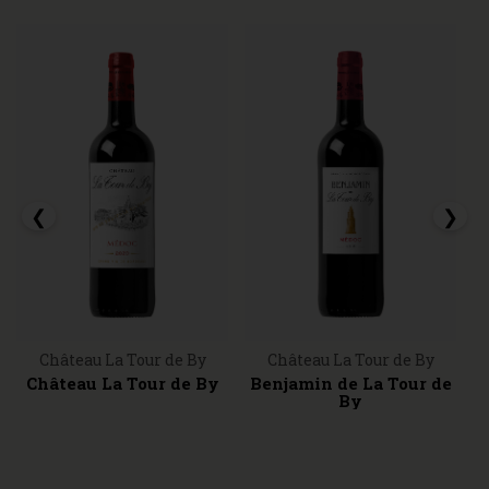
пропорциях. Каберне-совиньон — поздний
сорт, проявляющий свои лучшие качества
на сухих терруарах, например гравийных;
в иных условиях в нем развивается
жесткость и растительные ароматы. В
прошлом этот сорт в основном давал
вина скорее танинные, долго хранящиеся
и изящно стареющие.
❮
❯
Château La Tour de By
Château La Tour de By
Château La Tour de By
Benjamin de La Tour de
By