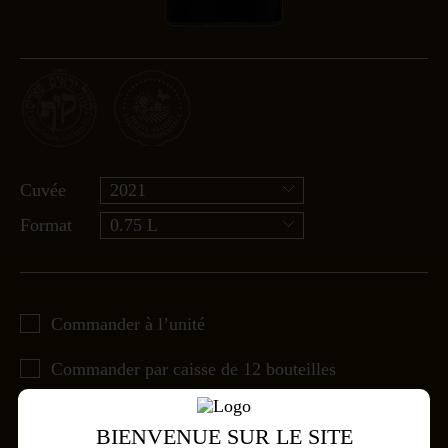
Cuvée
2021
Format
0.75 L
Commander à l’unité
Commander par caisse de 12 bouteilles
BIENVENUE SUR LE SITE