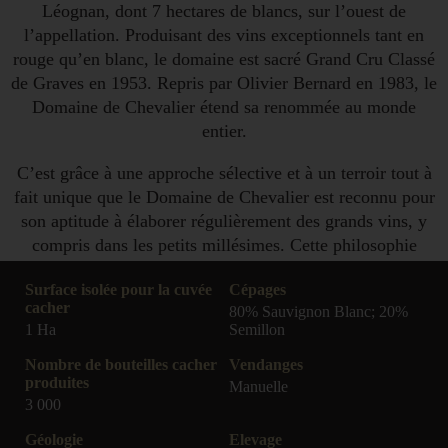
Léognan, dont 7 hectares de blancs, sur l’ouest de
l’appellation. Produisant des vins exceptionnels tant en
rouge qu’en blanc, le domaine est sacré Grand Cru Classé
de Graves en 1953. Repris par Olivier Bernard en 1983, le
Domaine de Chevalier étend sa renommée au monde
entier.
C’est grâce à une approche sélective et à un terroir tout à
fait unique que le Domaine de Chevalier est reconnu pour
son aptitude à élaborer régulièrement des grands vins, y
compris dans les petits millésimes. Cette philosophie
s’exprime d’abord dans la sélection drastique de la récolte,
Surface isolée pour la cuvée
Cépages
qui conduit parfois les acteurs du vignoble à opérer cinq
cacher
80% Sauvignon Blanc; 20%
tries successives lors des vendanges, selon l’évolution de
1 Ha
Semillon
la maturité.
Nombre de bouteilles cacher
Vendanges
Il est aussi parfaitement incarné, depuis 1989, par la
produites
Manuelle
3 000
présence d’un deuxième vin baptisé « l’Esprit de
Chevalier », nom très évocateur qui exprime cet « état
Géologie
Elevage