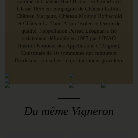
comme le Château Haut Brion, 1er Grand Cru
Classé 1855 en compagnie de Château Lafitte,
Château Margaux, Château Mouton Rothschild
et Château La Tour. Afin d’isoler ce terroir de
qualité, l’appellation Pessac Léognan a été
strictement délimitée en 1987 par l’INAO
(Institut National des Appellations d’Origine).
Constituée de 10 communes qui ceinturent
Bordeaux, son sol est majoritairement graveleux
et les cépages majoritaires sont le Cabernet
Sauvignon, le Cabernet Franc puis le Merlot et
le Malbec en quantité plus réduite. La typicité
des sols et de l’encépagement se révèle donc
proche de celle rencontrée en Médoc. En
revanche, la proximité de la ville rend le climat
Du même Vigneron
plus chaud que partout ailleurs à Bordeaux ; les
cépages arrivent plus facilement a maturité et les
vins sont alors généreux et charnu.