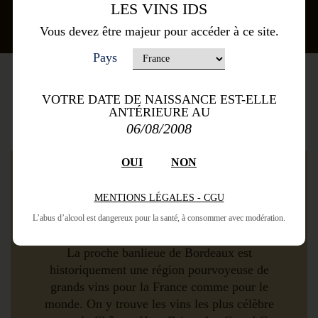
LES VINS IDS
Ajouter au panier
Vous devez être majeur pour accéder à ce site.
Pays
Appellation
VOTRE DATE DE NAISSANCE EST-ELLE
ANTÉRIEURE AU
06/08/2008
OUI
NON
AOC Pessac-Léognan
MENTIONS LÉGALES - CGU
L’abus d’alcool est dangereux pour la santé, à consommer avec modération.
La proche banlieue de Bordeaux est
historiquement une région pourvoyeuse de
grands vins pour la France comme pour le
monde. On y trouve les vins les plus célèbre