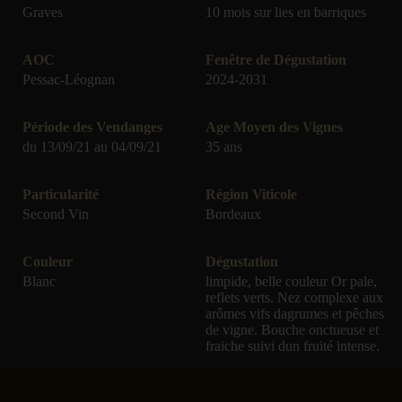
d’esprit » bien particulier qui traduit la nature profonde de
Graves
10 mois sur lies en barriques
Chevalier…
AOC
Fenêtre de Dégustation
Ensuite, depuis 1986, la plantation de jeunes vignes a
Pessac-Léognan
2024-2031
nécessité l’assemblage d’un deuxième vin, en rouge et en
blanc, baptisé l’Esprit de Chevalier. Outre le vin issu des
Période des Vendanges
Age Moyen des Vignes
jeunes vignes, celui-ci intègre les cuvées qui n’ont pas
du 13/09/21 au 04/09/21
35 ans
tout à fait la structure et la précision du Grand vin.
Concernant les vins blancs secs, la sélection des barriques
Particularité
Région Viticole
une à une permet d’élaborer un deuxième vin riche, vif et
Second Vin
Bordeaux
complexe, aux arômes très purs et spécifiques, pouvant
s’apprécier jeune. L’Esprit de Chevalier blanc possède un
Couleur
Dégustation
caractère fruité et racé, plus ouvert aussi et donc plus
Blanc
limpide, belle couleur Or pale,
facile à apprécier dans son jeune âge.
reflets verts. Nez complexe aux
arômes vifs dagrumes et pêches
de vigne. Bouche onctueuse et
fraiche suivi dun fruité intense.