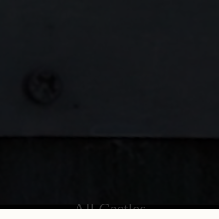
All Castles
Burgundy