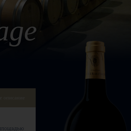
age
е описание
 площадью