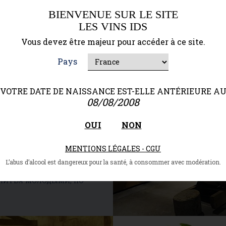
ю, производит вина с
BIENVENUE SUR LE SITE
тся копировать но,
LES VINS IDS
януть Château Ausone,
Vous devez être majeur pour accéder à ce site.
Однако исторически
а получили признание
Pays
док. Хотя вино здесь
, в XI веке, интерес к
VOTRE DATE DE NAISSANCE EST-ELLE ANTÉRIEURE A
твом моста через реку
08/08/2008
совершенно другая по
областями: почвы
OUI
NON
ренное влияние моря и
 в сортах винограда
MENTIONS LÉGALES - CGU
Он наделяет вина
L’abus d’alcool est dangereux pour la santé, à consommer avec modération.
 и округлостью, что
питья молодыми, но
так же велик, как у
оизводителей. Сент-
пный» регион для