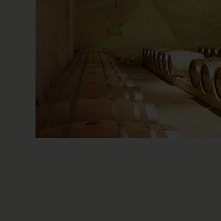
знакомства с великими винами Борд
отличается стандартами качественного 
пересматриваются, ограниченной урожа
требованием выдержки до розлива м