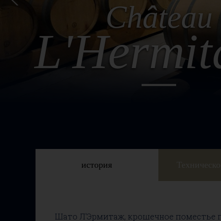
Château
L'Hermit
история
Техническо
Шато Л'Эрмитаж, крошечное поместье