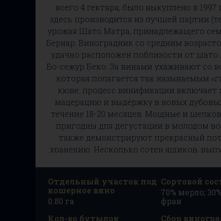
всего 4 гектара, было выкуплено в 1997 
здесь производится из лучшей партии (т
урожая Шато Матра, принадлежащего сем
Бернар. Виноградник со средним возрасто
удачно расположен поблизости от шато
Бо-сежур Беко. За винами ухаживают со в
которая полагается так называемым «
кюве: процесс винификации включает
мацерацию и выдержку в новых дубовых
течение 18-20 месяцев. Мощные и шелков
пригодны для дегустации в молодом воз
также демонстрируют прекрасный пот
хранению. Несколько сотен ящиков, вып
2009 года, энтузиасты просто вырывали д
из рук.
Отдельный участок под
Сортовой сос
кошерное вино
70% мерло; 30
0.80 га
фран
Кол-во бутылок
Сбор виногра