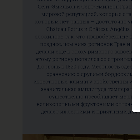
Сент-Эмильон и Сент-Эмильон Гран Кр
мировой репутацией, которые стараю
которым нет равных — достаточно упом
Château Pétrus и Château Angélus. 
сложилось так, что правобережные вин
позднее, чем вина регионов Грав и Ме
делали еще в эпоху римского завоевания
этому региону появился со строительс
Дордонь в 1820 году. Местность здесь 
сравнению с другими бордоскими 
известковые, климату свойственны уме
значительная амплитуда температур,
существенно преобладает мерло. 
великолепными фруктовыми оттенками
делает их легкими и приятными для 
вместе с тем их потенциал хранения 
медокских Гран Крю Классе лучших пр
Эмильон — возможно, самый «досту