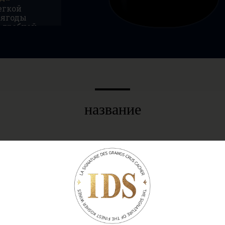
егкой
 ягоды
 гребней
новых
название
 Гран Крю
ежду собой два АОС —