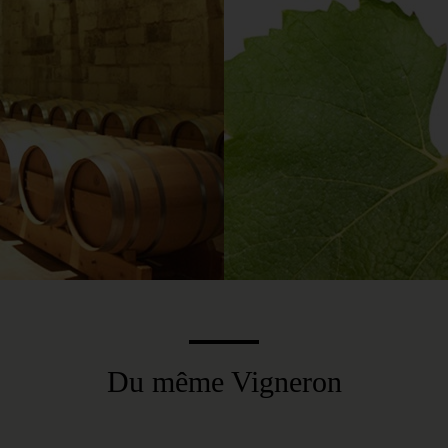
о. Статус Гран Крю
отбора, которые часто
йностью до 40 гл/га и
инимум 12 месяцев.
Du même Vigneron