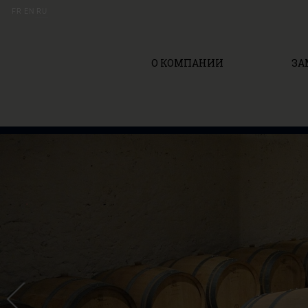
FR
EN
RU
О КОМПАНИИ
ЗА