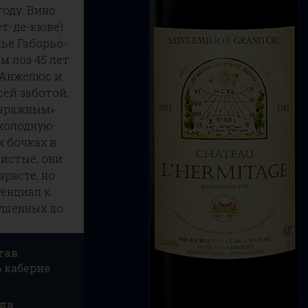
году. Вино
ет-де-кюве)
ье Габорьо-
м лоз 45 лет
 Анжелюс и
сей заботой,
гаражным»
 холодную
 бочках в
истые, они
расте, но
енциал к
ущенных до
руг у друга
тав
% каберне
да