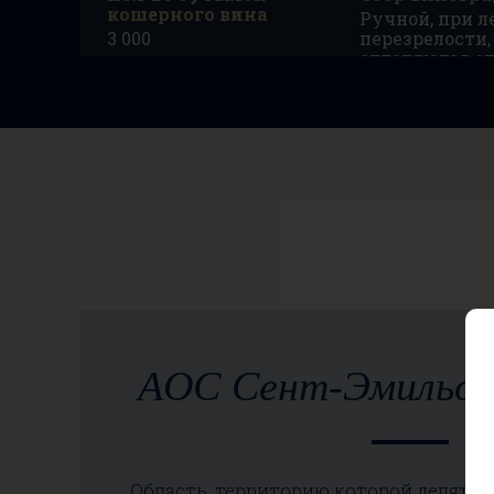
кошерного вина
Ручной, при л
3 000
перезрелости,
отделяются от
вручную
Почвы
Выдержка
Гравийные
18 месяцев в 
бочках
AOC
Сент-Эмильон Гран Крю
AOC Сент-Эмильон
Область, территорию которой делят м