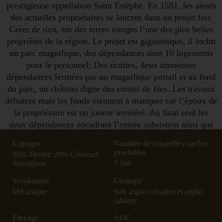
prestigieuse appellation Saint Estèphe. En 1581, les aïeuls
des actuelles propriétaires se lancent dans un projet fou:
Créer de rien, sur des terres vierges l’une des plus belles
propriétés de la région. Le projet est gigantesque, il inclut
un parc magnifique, des dépendances dont 10 logements
pour le personnel; Des écuries, deux immenses
dépendances fermées par un magnifique portail et au fond
du parc, un château digne des contes de fées. Les travaux
débutent mais les fonds viennent à manquer car l’époux de
la propriétaire est un joueur invétéré. Au final seul les
deux dépendances encadrant l’entrée subsistent ainsi que
les écuries et les logements du personnel. Car le lieu est
Cépages
Nombre de bouteilles cacher
vaste et s’étend sur des centaines d’hectares. L’une des
produites
80% Merlot; 20% Cabernet
dépendances devient la demeure familiale, elle l’est
Sauvignon
5 180
encore aujourd’hui. L’autre corps de bâtiment, lui,
Vendanges
Géologie
deviendra un grenier à foin puis un chai à barriques en
Mécanique
Sols argilo calcaires et argilo
1821.
sableux
Depuis 1580 ce domaine a été exclusivement dirigé et
Elevage
AOC
détenu par les femmes de la même famille. Aujourd’hui