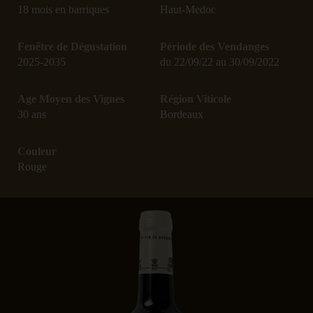
18 mois en barriques
Haut-Medoc
c'est Bérangère TESSERON qui continue l’histoire
magique et familiale de LARRIVAUX. Il reste
aujourd’hui 19 hectares de vignes, des champs, des
Fenêtre de Dégustation
Période des Vendanges
2025-2035
du 22/09/22 au 30/09/2022
carrières, une belle forêt, le tout représente encore 75
hectares. La faune et la flore s’y sentent bien. Une belle
histoire de femmes, pour un vin d’exception qui ravira
Age Moyen des Vignes
Région Viticole
tous les palais féminins comme masculins !
30 ans
Bordeaux
Couleur
Rouge