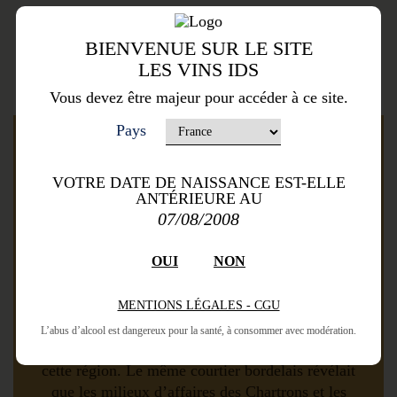
BIENVENUE SUR LE SITE
Appellation
LES VINS IDS
Vous devez être majeur pour accéder à ce site.
Pays
AOC Haut-Médoc
VOTRE DATE DE NAISSANCE EST-ELLE
ANTÉRIEURE AU
07/08/2008
Le découpage législatif Médoc – Haut-Médoc
OUI
NON
date de 1935. Dès 1815, un courtier des
Chartrons, qui faisait autorité, mentionnait des
grands vins rouges du Haut-Médoc. C’était
MENTIONS LÉGALES - CGU
reconnaître les résultats des efforts de qualité
L’abus d’alcool est dangereux pour la santé, à consommer avec modération.
engagés au XVIIIème siècle par les vignerons de
cette région. Le même courtier bordelais révélait
que les milieux d’affaires des Chartrons et les