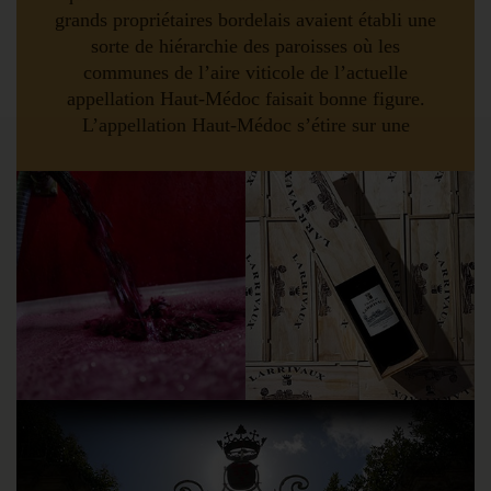
grands propriétaires bordelais avaient établi une
sorte de hiérarchie des paroisses où les
communes de l’aire viticole de l’actuelle
appellation Haut-Médoc faisait bonne figure.
L’appellation Haut-Médoc s’étire sur une
soixantaine de kilomètres du nord au sud, de
Saint-Seurin de Cadourne à Blanquefort. A
l’intérieur de ce territoire, certaines zones
produisent exclusivement des vins de l’AOC
Haut-Médoc. Elle repose sur des terroirs d’une
remarquable qualité. Et si l’on y note une
certaine prédominance de nappes de graves
essentiellement garonnaises, modelées en
croupes, l’ensemble de ces sites se caractérise
par une extrême diversité.Aujourd’hui, dans les
communes les plus méridionales de l’aire
d’appellation, les plus proches de
l’agglomération bordelaise, de nombreux